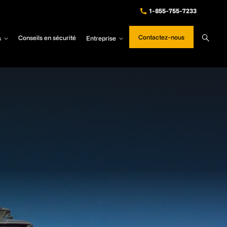
1-855-755-7233
Sear
Contactez-nous
s
Conseils en sécurité
Entreprise
Site