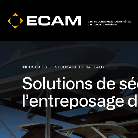
Skip
Skip
Skip
to
to
to
main
footer
navigation
content
INDUSTRIES
/
STOCKAGE DE BATEAUX
Solutions de sé
l’entreposage 