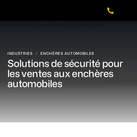
Skip
Skip
Skip
to
to
to
main
footer
navigation
content
INDUSTRIES
/
ENCHÈRES AUTOMOBILES
Solutions de sécurité pour
les ventes aux enchères
automobiles