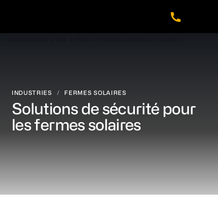
Skip
Skip
Skip
to
to
to
main
footer
navigation
content
INDUSTRIES
/
FERMES SOLAIRES
Solutions de sécurité pour
les fermes solaires