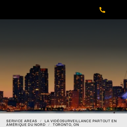
Skip
Skip
Skip
Skip
to
to
to
to
main
primary
footer
navigation
content
sidebar
SERVICE AREAS
/
LA VIDÉOSURVEILLANCE PARTOUT EN
AMÉRIQUE DU NORD
/
TORONTO, ON