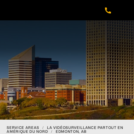
Skip
Skip
Skip
Skip
to
to
to
to
main
primary
footer
navigation
content
sidebar
SERVICE AREAS
/
LA VIDÉOSURVEILLANCE PARTOUT EN
AMÉRIQUE DU NORD
/
EDMONTON, AB