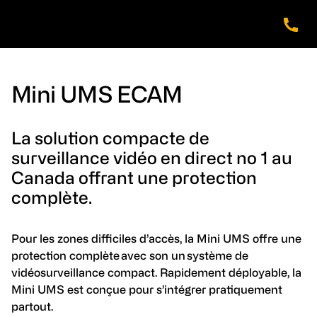
Skip
Skip
Skip
to
to
to
main
footer
navigation
content
Mini UMS ECAM
La solution compacte de
surveillance vidéo en direct no 1 au
Canada offrant une protection
complète.
Pour les zones difficiles d’accès, la Mini UMS offre une
protection complète avec son un système de
vidéosurveillance compact. Rapidement déployable, la
Mini UMS est conçue pour s’intégrer pratiquement
partout.