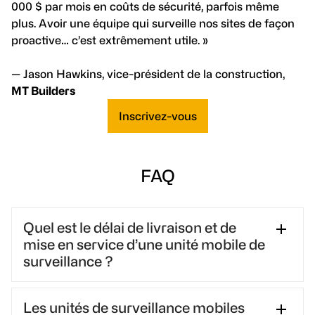
000 $ par mois en coûts de sécurité, parfois même
plus. Avoir une équipe qui surveille nos sites de façon
proactive… c’est extrêmement utile. »
— Jason Hawkins, vice-président de la construction,
MT Builders
Inscrivez-vous
FAQ
Quel est le délai de livraison et de
mise en service d’une unité mobile de
surveillance ?
La plupart des UMS peuvent être déployées et
Les unités de surveillance mobiles
pleinement opérationnelles en 5 jours. ECAM