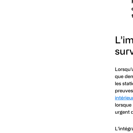
L’i
sur
Lorsqu’
que dema
les sta
preuves
intérieu
lorsque 
urgent 
L’intég