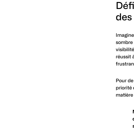
Défi
des
Imaginez
sombre d
visibili
réussit 
frustra
Pour de
priorité
matière 