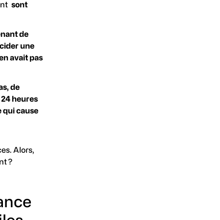
ent
sont
enant de
ucider une
 en avait pas
as, de
 24 heures
e qui cause
s. Alors,
nt ?
ance
iles