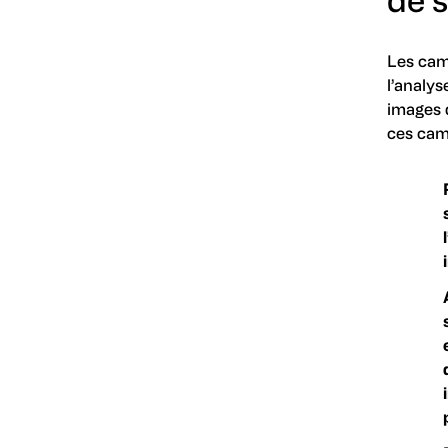
Les cam
l’analys
images d
ces camé