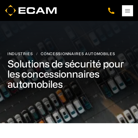
Skip
Skip
Skip
to
to
to
main
footer
navigation
content
INDUSTRIES
/
CONCESSIONNAIRES AUTOMOBILES
Solutions de sécurité pour
les concessionnaires
automobiles