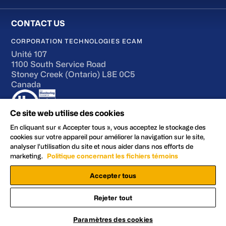
CORPORATION TECHNOLOGIES ECAM
Unité 107
1100 South Service Road
Stoney Creek (Ontario) L8E 0C5
Canada
Ce site web utilise des cookies
En cliquant sur « Accepter tous », vous acceptez le stockage des
cookies sur votre appareil pour améliorer la navigation sur le site,
analyser l’utilisation du site et nous aider dans nos efforts de
Conditions d’utilisation
marketing.
Politique concernant les fichiers témoins
Accessibilité
Accepter tous
Politique en matière de confidentialité et de cookies
Préférences en matière de cookies
Rejeter tout
Facebook
YouTube
LinkedIn
X
Sécurisez votre site avec le #1 de la
Contactez-Nous
© 2026 ECAM Technologies Corporation
Contactez-nous
Paramètres des cookies
vidéosurveillance au Canada