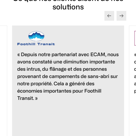
nécessaire.
protéger votre équipe.
solutions
batteries de secours et de la connectivité cellulaire, ce
qui les rend idéales pour les endroits éloignés ou
difficiles d’accès comme les sites d’entreposage. Elles
fournissent la même surveillance proactive et les
mêmes alertes en temps réel que nos systèmes
traditionnels, sans avoir besoin d’une infrastructure
fixe.
u
« Depuis notre partenariat avec ECAM, nous
avons constaté une diminution importante
des intrus, du flânage et des personnes
provenant de campements de sans-abri sur
notre propriété. Cela a généré des
économies importantes pour Foothill
Transit. »