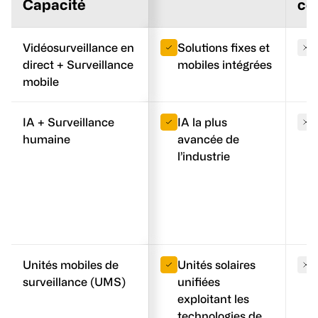
Capacité
co
Vidéosurveillance en
Solutions fixes et
direct + Surveillance
mobiles intégrées
mobile
IA + Surveillance
IA la plus
humaine
avancée de
l’industrie
Unités mobiles de
Unités solaires
surveillance (UMS)
unifiées
exploitant les
technologies de